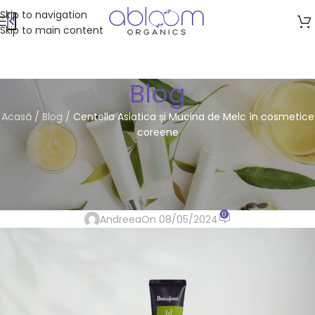
Skip to navigation
Skip to main content
Blog
Acasă
/
Blog
/
Centella Asiatica și Mucina de Melc în cosmetice
coreene
FRUMUSEȚE
Centella Asiatica și Mucina de
Melc în cosmetice coreene
0
Andreea
On 08/05/2024