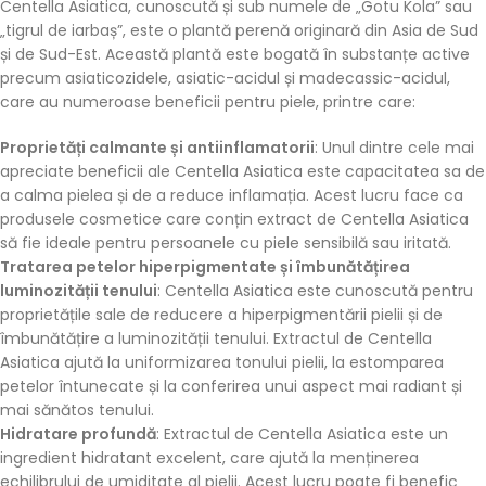
Centella Asiatica, cunoscută și sub numele de „Gotu Kola” sau
„tigrul de iarbaș”, este o plantă perenă originară din Asia de Sud
și de Sud-Est. Această plantă este bogată în substanțe active
precum asiaticozidele, asiatic-acidul și madecassic-acidul,
care au numeroase beneficii pentru piele, printre care:
Proprietăți calmante și antiinflamatorii
: Unul dintre cele mai
apreciate beneficii ale Centella Asiatica este capacitatea sa de
a calma pielea și de a reduce inflamația. Acest lucru face ca
produsele cosmetice care conțin extract de Centella Asiatica
să fie ideale pentru persoanele cu piele sensibilă sau iritată.
Tratarea petelor hiperpigmentate și îmbunătățirea
luminozității tenului
: Centella Asiatica este cunoscută pentru
proprietățile sale de reducere a hiperpigmentării pielii și de
îmbunătățire a luminozității tenului. Extractul de Centella
Asiatica ajută la uniformizarea tonului pielii, la estomparea
petelor întunecate și la conferirea unui aspect mai radiant și
mai sănătos tenului.
Hidratare profundă
: Extractul de Centella Asiatica este un
ingredient hidratant excelent, care ajută la menținerea
echilibrului de umiditate al pielii. Acest lucru poate fi benefic