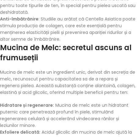
pentru toate tipurile de ten, în special pentru pielea uscată sau
deshidratată.
Anti-îmbătrânire
: Studiile au arătat că Centella Asiatica poate
stimula producția de colagen, care este esențială pentru
menținerea elasticității pielii și prevenirea apariției ridurilor și a
altor semne de îmbătrânire.
Mucina de Melc: secretul ascuns al
frumuseții
Mucina de melc este un ingredient unic, derivat din secreția de
melc, recunoscut pentru capacitatea sa de a repara și
regenera pielea. Această substanță conține alantoină, colagen,
elastină și acid glicolic, oferind multiple beneficii pentru ten:
Hidratare și regenerare:
Mucina de melc este un hidratant
puternic care penetrează profund în piele, stimulând
regenerarea celulară și accelerând vindecarea rănilor și
leziunilor minore.
Exfoliere delicată:
Acidul glicolic din mucina de melc ajută la