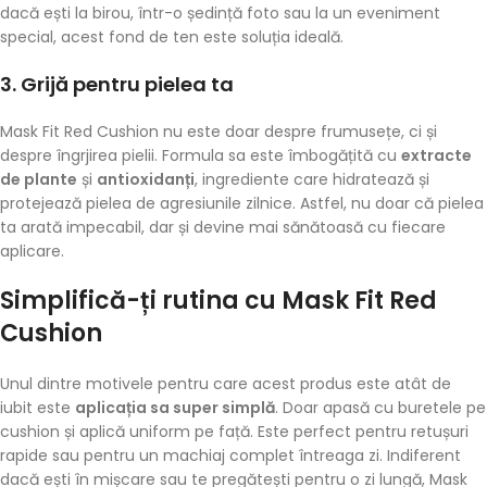
dacă ești la birou, într-o ședință foto sau la un eveniment
special, acest fond de ten este soluția ideală.
3.
Grijă pentru pielea ta
Mask Fit Red Cushion nu este doar despre frumusețe, ci și
despre îngrjirea pielii. Formula sa este îmbogățită cu
extracte
de plante
și
antioxidanți
, ingrediente care hidratează și
protejează pielea de agresiunile zilnice. Astfel, nu doar că pielea
ta arată impecabil, dar și devine mai sănătoasă cu fiecare
aplicare.
Simplifică-ți rutina cu Mask Fit Red
Cushion
Unul dintre motivele pentru care acest produs este atât de
iubit este
aplicația sa super simplă
. Doar apasă cu buretele pe
cushion și aplică uniform pe față. Este perfect pentru retușuri
rapide sau pentru un machiaj complet întreaga zi. Indiferent
dacă ești în mișcare sau te pregătești pentru o zi lungă, Mask