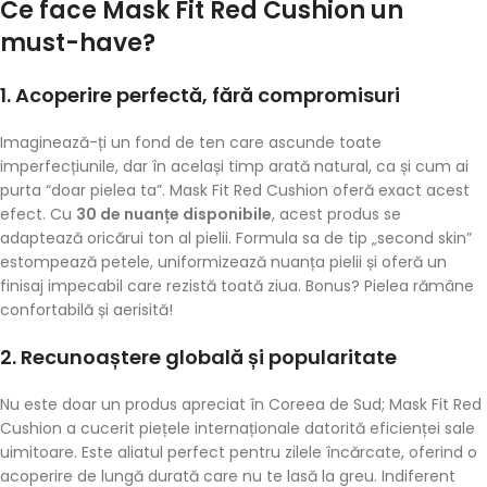
Ce face Mask Fit Red Cushion un
must-have?
1.
Acoperire perfectă, fără compromisuri
Imaginează-ți un fond de ten care ascunde toate
imperfecțiunile, dar în același timp arată natural, ca și cum ai
purta “doar pielea ta”. Mask Fit Red Cushion oferă exact acest
efect. Cu
30 de nuanțe disponibile
, acest produs se
adaptează oricărui ton al pielii. Formula sa de tip „second skin”
estompează petele, uniformizează nuanța pielii și oferă un
finisaj impecabil care rezistă toată ziua. Bonus? Pielea rămâne
confortabilă și aerisită!
2.
Recunoaștere globală și popularitate
Nu este doar un produs apreciat în Coreea de Sud; Mask Fit Red
Cushion a cucerit piețele internaționale datorită eficienței sale
uimitoare. Este aliatul perfect pentru zilele încărcate, oferind o
acoperire de lungă durată care nu te lasă la greu. Indiferent