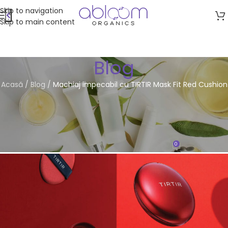
Skip to navigation
Skip to main content
Blog
Acasă
/
Blog
/
Machiaj impecabil cu TIRTIR Mask Fit Red Cushion
FRUMUSEȚE
Machiaj impecabil cu TIRTIR
Mask Fit Red Cushion
0
Abloom Organics
On 20/01/2025