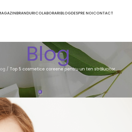
MAGAZIN
BRANDURI
COLABORARI
BLOG
DESPRE NOI
CONTACT
Blog
log
/
Top 5 cosmetice coreene pentru un ten strălucitor
MUSEȚE
pentru un ten strălucitor
0
eea
On 06/08/2024