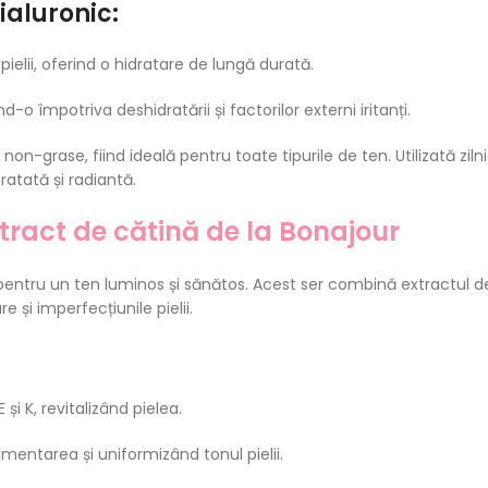
ialuronic:
elii, oferind o hidratare de lungă durată.
ând-o împotriva deshidratării și factorilor externi iritanți.
n-grase, fiind ideală pentru toate tipurile de ten. Utilizată zilni
dratată și radiantă.
xtract de cătină de la Bonajour
pentru un ten luminos și sănătos. Acest ser combină extractul d
 și imperfecțiunile pielii.
și K, revitalizând pielea.
mentarea și uniformizând tonul pielii.