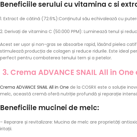
Beneficiile serului cu vitamina c si ext
1. Extract de cătină (72.6%):Conținutul său echivalează cu puter
2. Derivați de vitamina C (50.000 PPM): Luminează tenul și redu
Acest ser ușor și non-gras se absoarbe rapid, lăsând pielea catife
stimulează producția de colagen și reduce ridurile. Este ideal pent
perfect pentru combaterea tenului tern și a petelor.
3. Crema ADVANCE SNAIL All in One
Crema ADVANCE SNAIL All in One
de la COSRX este o soluție ino
melc, această cremă oferă nutriție profundă și reparație intens
Beneficiile mucinei de melc:
– Reparare și revitalizare: Mucina de melc are proprietăți antioxid
iritații.