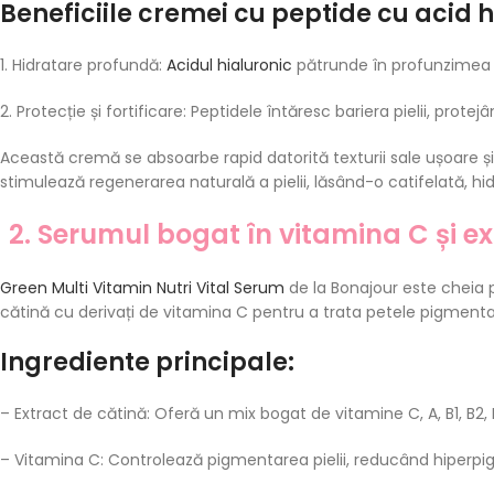
Beneficiile cremei cu peptide cu acid h
1. Hidratare profundă:
Acidul hialuronic
pătrunde în profunzimea pi
2. Protecție și fortificare: Peptidele întăresc bariera pielii, protej
Această cremă se absoarbe rapid datorită texturii sale ușoare și no
stimulează regenerarea naturală a pielii, lăsând-o catifelată, hi
2. Serumul bogat în vitamina C și e
Green Multi Vitamin Nutri Vital Serum
de la Bonajour este cheia 
cătină cu derivați de vitamina C pentru a trata petele pigmentare
Ingrediente principale:
– Extract de cătină: Oferă un mix bogat de vitamine C, A, B1, B2, E 
– Vitamina C: Controlează pigmentarea pielii, reducând hiperpig