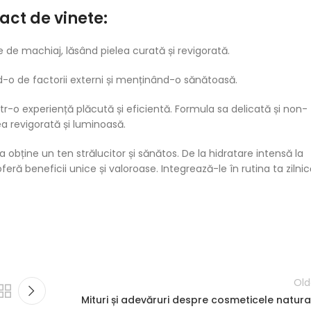
ract de vinete:
rile de machiaj, lăsând pielea curată și revigorată.
ând-o de factorii externi și menținând-o sănătoasă.
într-o experiență plăcută și eficientă. Formula sa delicată și non-
lea revigorată și luminoasă.
 obține un ten strălucitor și sănătos. De la hidratare intensă la
feră beneficii unice și valoroase. Integrează-le în rutina ta zilni
Old
Mituri și adevăruri despre cosmeticele natura