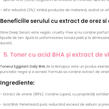
– Alfa-arbutină (2%): Inhibă producția de melanină, având un ef
Beneficiile serului cu extract de orez s
Glow Deep Serum este vegan, cruelty-free și nu conține parfum, ul
tipurile de ten. Ajută la uniformizarea tonului pielii și la diminu
durată.
5. Toner cu acid BHA și extract de 
Tonerul Eggplant Daily BHA
de la Bonajour este un produs esențial
punctelor negre și a acneei. Formula sa conține extract de vinete
Ingrediente:
– Extract de vinete (86%): Conține Lupeol, cu proprietăți exfolia
– Acid BHA: Penetrează porii, reducând excesul de sebum și prev