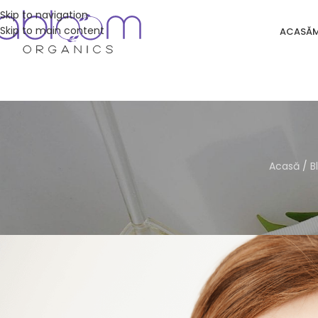
Skip to navigation
Skip to main content
ACASĂ
Acasă
/
B
FRU
Top 5 cosmetice coreene 
Posted by
Andr