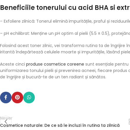
Beneficiile tonerului cu acid BHA si ext
– Exfoliere zilnică: Tonerul elimină impuritățile, praful și reziduu
– pH echilibrat: Menține un pH optim al pielii (5.5 ± 0.5), protej
Folosind acest toner zilnic, vei transforma rutina ta de îngrijire 
iritantă îndepărtează celulele moarte și impuritățile, lăsând pie
Aceste cinci
produse cosmetice coreene
sunt esențiale pentru a
uniformizarea tonului pielii și prevenirea acneei, fiecare produs o
de îngrijire și bucură-te de un ten radiant și sănătos.
Newer
Cosmetice naturale: De ce să le incluzi în rutina ta zilnică