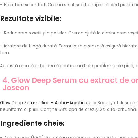
– Hidratare și confort: Crema se absoarbe rapid, lăsând pielea h
Rezultate vizibile:
– Reducerea roșeții și a petelor: Crema ajută la diminuarea roșeț
– idratare de lungă durată: Formula sa avansată asigură hidratar
tern.
Această cremă este ideală pentru multiple probleme ale pielii, incl
4. Glow Deep Serum cu extract de or
Joseon
Glow Deep Serum: Rice + Alpha-Arbutin
de la Beauty of Joseon 
neuniform al pielii. Conține 68% apă de orez și 2% alfa-arbutină, 
Ingrediente cheie:
– Apă de orez (68%): Bogată în aminoacizi și minerale, apa de o