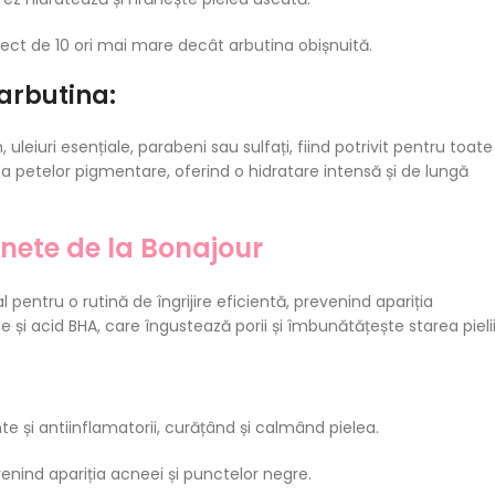
ect de 10 ori mai mare decât arbutina obișnuită.
i arbutina:
eiuri esențiale, parabeni sau sulfați, fiind potrivit pentru toate
area petelor pigmentare, oferind o hidratare intensă și de lungă
vinete de la Bonajour
 pentru o rutină de îngrijire eficientă, prevenind apariția
 și acid BHA, care îngustează porii și îmbunătățește starea pieli
nte și antiinflamatorii, curățând și calmând pielea.
enind apariția acneei și punctelor negre.