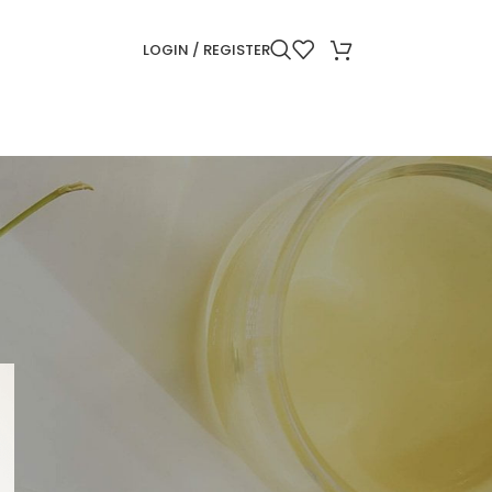
LOGIN / REGISTER
CATEGORII
Frumusețe
Giveaway
ARTICOLE RECENTE
Produse cosmetice in