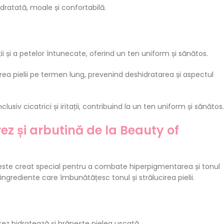
idratată, moale și confortabilă.
ii și a petelor întunecate, oferind un ten uniform și sănătos.
ea pielii pe termen lung, prevenind deshidratarea și aspectul
usiv cicatrici și iritații, contribuind la un ten uniform și sănătos
ez și arbutină de la Beauty of
este creat special pentru a combate hiperpigmentarea și tonul
ingrediente care îmbunătățesc tonul și strălucirea pielii.
rez hidratează și hrănește pielea uscată.