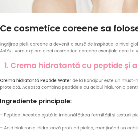
Ce cosmetice coreene sa foloses
Îngrijirea pielii coreene a devenit o sursă de inspirație la nivel 
Astăzi, vom explora cinci cosmetice coreene esențiale care te vor
1. Crema hidratantă cu peptide și a
Crema hidratantă Peptide Water
de la Bonajour este un must-ha
protejată. Aceasta combină peptidele cu acidul hialuronic pentru a
Ingrediente principale:
– Peptide: Acestea ajută la îmbunătățirea fermității și texturii pielii
– Acid hialuronic: Hidratează profund pielea, menținând un echili