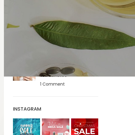
sarcina: ce ai voie si ce
nu?
1 Comment
SPF Beauty of Joseon –
Ghid complet
1 Comment
Cum alegi serul ideal?
Ghid practic pentru un
ten sanatos
1 Comment
INSTAGRAM