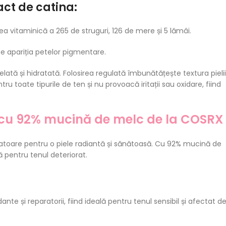
ract de catina:
ea vitaminică a 265 de struguri, 126 de mere și 5 lămâi.
ce apariția petelor pigmentare.
lată și hidratată. Folosirea regulată îmbunătățește textura pielii
ru toate tipurile de ten și nu provoacă iritații sau oxidare, fiind
 cu 92% mucină de melc de la COSRX
vatoare pentru o piele radiantă și sănătoasă. Cu 92% mucină de
ă pentru tenul deteriorat.
ante și reparatorii, fiind ideală pentru tenul sensibil și afectat d