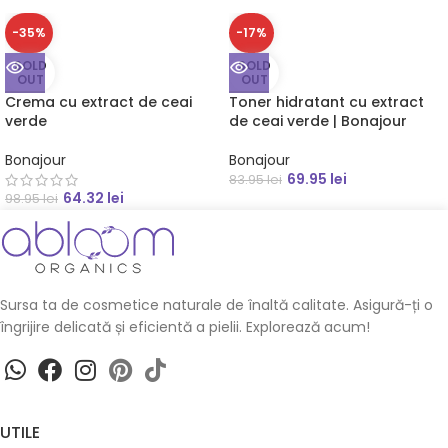
-35%
-17%
SOLD
SOLD
OUT
OUT
Crema cu extract de ceai
Toner hidratant cu extract
verde
de ceai verde | Bonajour
Bonajour
Bonajour
69.95
lei
83.95
lei
64.32
lei
98.95
lei
Sursa ta de cosmetice naturale de înaltă calitate. Asigură-ți o
îngrijire delicată și eficientă a pielii. Explorează acum!
UTILE