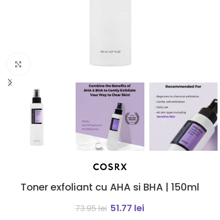
Click to enlarge
Toner exfoliant cu AHA si BHA | 150ml
51.77
lei
73.95
lei