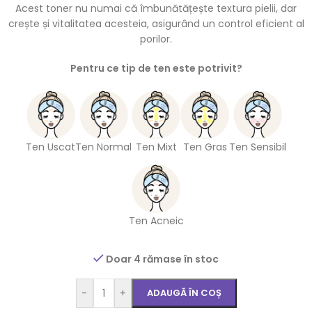
Acest toner nu numai că îmbunătățește textura pielii, dar
crește și vitalitatea acesteia, asigurând un control eficient al
porilor.
Pentru ce tip de ten este potrivit?
Ten Uscat
Ten Normal
Ten Mixt
Ten Gras
Ten Sensibil
Ten Acneic
Doar 4 rămase în stoc
-
+
ADAUGĂ ÎN COȘ