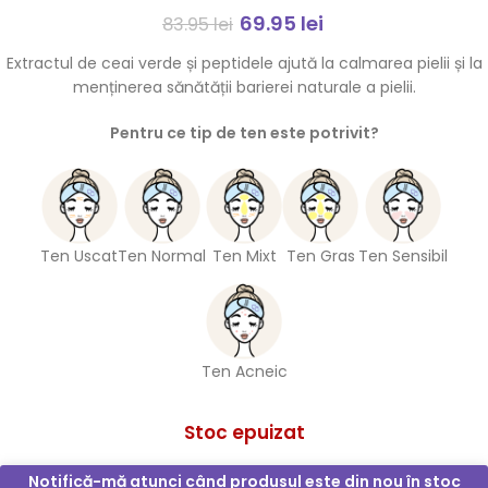
69.95
lei
83.95
lei
Extractul de ceai verde și peptidele ajută la calmarea pielii și la
menținerea sănătății barierei naturale a pielii.
Pentru ce tip de ten este potrivit?
Ten Uscat
Ten Normal
Ten Mixt
Ten Gras
Ten Sensibil
Ten Acneic
Stoc epuizat
Notifică-mă atunci când produsul este din nou în stoc