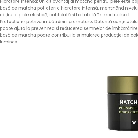
Hidratare intensă: Un alt avantaj al matcha pentru piele este c
bază de matcha pot oferi o hidratare intensă, menținând nivelul
obține o piele elastică, catifelată și hidratată în mod natural.
Protecție împotriva îmbătrânirii premature: Datorită conținutului 
poate ajuta la prevenirea și reducerea semnelor de îmbătrânire 
bază de matcha poate contribui la stimularea producției de colag
luminos.