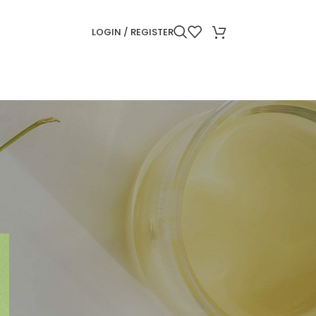
LOGIN / REGISTER
CATEGORII
Frumusețe
Giveaway
ARTICOLE RECENTE
Produse cosmetice in