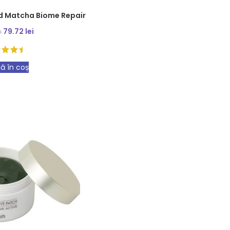
id Matcha Biome Repair
79.72
lei
i
ă în coș