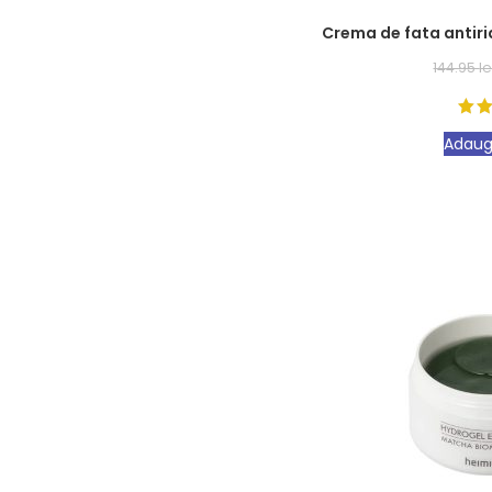
Crema de fata antir
144.95
le
Adaug