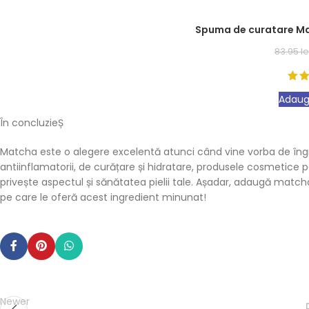
Spuma de curatare M
83.95
le
Adaug
În concluzieȘ
Matcha este o alegere excelentă atunci când vine vorba de îngrijire
antiinflamatorii, de curățare și hidratare, produsele cosmetice
privește aspectul și sănătatea pielii tale. Așadar, adaugă match
pe care le oferă acest ingredient minunat!
Newer