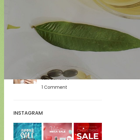
sarcina: ce ai voie si ce
nu?
1 Comment
SPF Beauty of Joseon –
Ghid complet
1 Comment
Cum alegi serul ideal?
Ghid practic pentru un
ten sanatos
1 Comment
INSTAGRAM