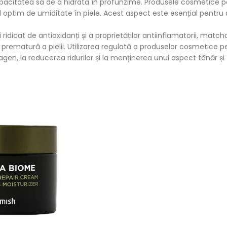
apacitatea sa de a hidrata în profunzime. Produsele cosmetice p
 optim de umiditate în piele. Acest aspect este esențial pentru 
ridicat de antioxidanți și a proprietăților antiinflamatorii, match
prematură a pielii. Utilizarea regulată a produselor cosmetice p
en, la reducerea ridurilor și la menținerea unui aspect tânăr și