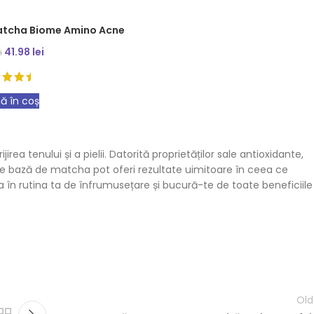
atcha Biome Amino Acne
41.98
lei
i
ă în coș
a tenului și a pielii. Datorită proprietăților sale antioxidante,
 pe bază de matcha pot oferi rezultate uimitoare în ceea ce
a în rutina ta de înfrumusețare și bucură-te de toate beneficiile
Old