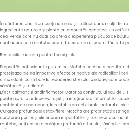
În căutarea unei frumuseți naturale și strălucitoare, mulți din
ingrediente naturale și plante cu proprietăți benefice. Un astf
ceai verde care nu doar că oferă o experiență plăcută de băutură
continuare cum matcha poate transforma aspectul tău și te poat
Beneficiile matcha pentru ten și piele:
Proprietăți antioxidante puternice: Matcha conține o cantitate ri
protejează pielea împotriva efectelor nocive ale radicalilor liberi
antioxidanți contribuie la reducerea stresului oxidativ, care poa
sănătoasă și radiantă.
Efect calmant și antiinflamator: Datorită conținutului său de L
poate ajuta la reducerea roșeții, a iritațiilor și a inflamațiil
contribui, de asemenea, la restabilirea echilibrului natural al pie
Curățare profundă și detoxifiere: Matcha are proprietăți astring
curățarea porilor și eliminarea impurităților și toxinelor acumula
matcha, poți obține o curățare profundă a tenului, lăsându-l proa