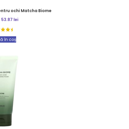
pentru ochi Matcha Biome
53.87
lei
i
ă în coș