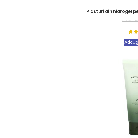
Plasturi din hidrogel 
97.95
le
Adaug