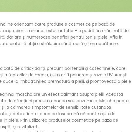
tre noi ne orientăm către produsele cosmetice pe bază de
el de ingredient minunat este matcha – o pudră fin măcinată de
, dar are și numeroase beneficii pentru ten și piele. Află în
e ajuta să obții o strălucire sănătoasă și fermecătoare.
dicată de antioxidanți, precum polifenolii și catechinele, care
 și a factorilor de mediu, cum ar fi poluarea și razele UV. Acești
te duce la îmbătrânirea prematură a pielii, și promovează o piele
-teanină, matcha are un efect calmant asupra pielii. Aceasta
or cauzate de afecțiuni precum acneea sau eczemele. Matcha poate
lii și la calmarea simptomelor de sensibilitate cutanată.
ente și detoxifiante, ceea ce înseamnă că poate ajuta la
te în piele. Prin utilizarea produselor cosmetice pe bază de
spăt și revitalizat.