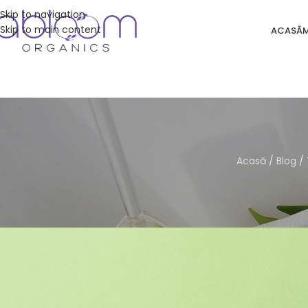
Skip to navigation
Skip to main content
ACASĂ
Acasă
/
Blog
/
FRU
Transformă-ți frumusețea cu
Posted by
Vals