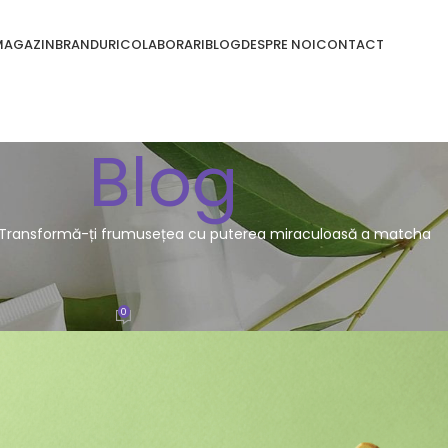
MAGAZIN
BRANDURI
COLABORARI
BLOG
DESPRE NOI
CONTACT
Blog
Transformă-ți frumusețea cu puterea miraculoasă a matcha
MUSEȚE
 puterea miraculoasă a matcha
0
iS
On 22/05/2023