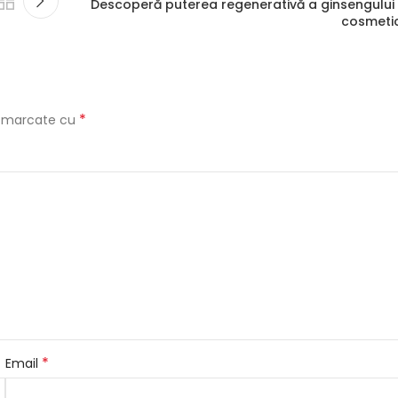
Descoperă puterea regenerativă a ginsengului 
cosmeti
*
nt marcate cu
*
Email