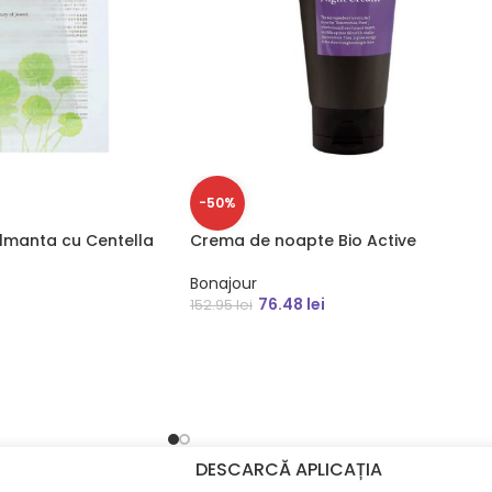
-50%
lmanta cu Centella
Crema de noapte Bio Active
Bonajour
76.48
lei
152.95
lei
DESCARCĂ APLICAȚIA