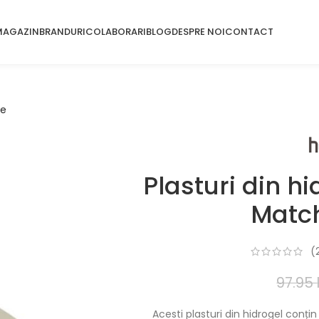
MAGAZIN
BRANDURI
COLABORARI
BLOG
DESPRE NOI
CONTACT
me
Plasturi din h
Matc
(
97.95
Acesti plasturi din hidrogel conț