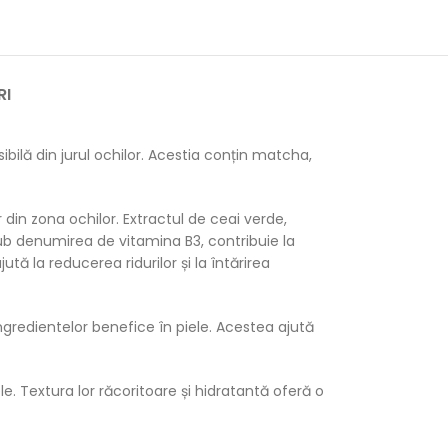
RI
bilă din jurul ochilor. Acestia conțin matcha,
din zona ochilor. Extractul de ceai verde,
sub denumirea de vitamina B3, contribuie la
tă la reducerea ridurilor și la întărirea
gredientelor benefice în piele. Acestea ajută
le. Textura lor răcoritoare și hidratantă oferă o