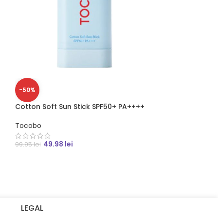
-50%
-29%
Cotton Soft Sun Stick SPF50+ PA++++
SOLD
OUT
Tocobo
Beauty of Jose
ceai verde si 
49.98
lei
99.95
lei
Beauty of Jose
58.95
l
82.95
lei
LEGAL