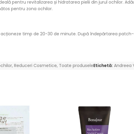
 pentru revitalizarea și hidratarea pielii din jurul ochilor. Adău
nătos pentru zona ochilor.
 să acționeze timp de 20-30 de minute. După îndepărtarea patch-ur
ochilor
,
Reduceri Cosmetice
,
Toate produsele
Etichetă:
Andreea V