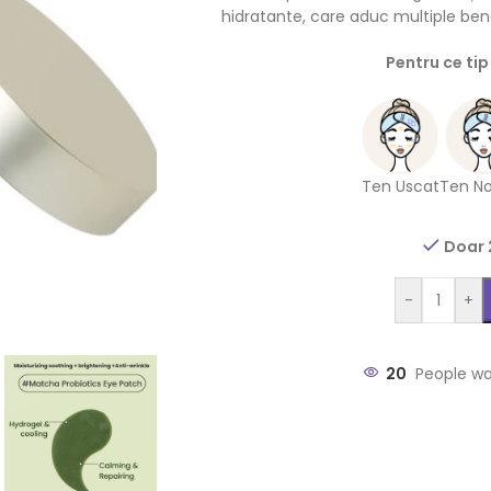
hidratante, care aduc multiple benef
Pentru ce tip
Ten Uscat
Ten N
Doar 
-
+
20
People wa