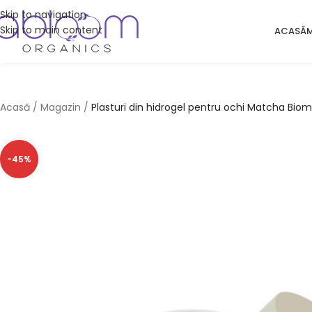
Skip to navigation
Skip to main content
ACASĂ
Acasă
/
Magazin
/
Plasturi din hidrogel pentru ochi Matcha Bio
-45%