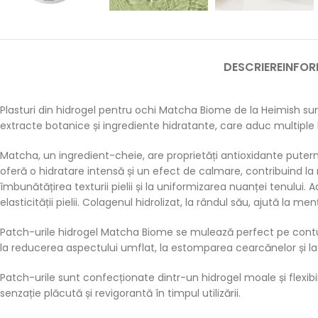
DESCRIERE
INFOR
Plasturi din hidrogel pentru ochi Matcha Biome de la Heimish sunt
extracte botanice și ingrediente hidratante, care aduc multiple be
Matcha, un ingredient-cheie, are proprietăți antioxidante puterni
oferă o hidratare intensă și un efect de calmare, contribuind la 
îmbunătățirea texturii pielii și la uniformizarea nuanței tenului. 
elasticității pielii. Colagenul hidrolizat, la rândul său, ajută la menți
Patch-urile hidrogel Matcha Biome se mulează perfect pe conturul
la reducerea aspectului umflat, la estomparea cearcănelor și la hi
Patch-urile sunt confecționate dintr-un hidrogel moale și flexibil
senzație plăcută și revigorantă în timpul utilizării.