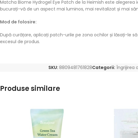
Matcha Biome Hydrogel Eye Patch de la Heimish este alegerea ideală
bucurați-vă de un aspect mai luminos, mai revitalizat și mai să
Mod de folosire:
După curățare, aplicați patch-urile pe zona ochilor și lăsați-le
excesul de produs.
SKU:
8809481761828
Categorii:
Îngrijirea 
Produse similare