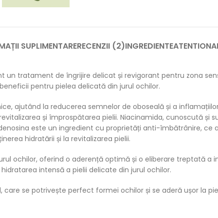
MAȚII SUPLIMENTARE
RECENZII (2)
INGREDIENTE
ATENTIONA
 un tratament de îngrijire delicat și revigorant pentru zona sensi
neficii pentru pielea delicată din jurul ochilor.
ce, ajutând la reducerea semnelor de oboseală și a inflamațiilor 
revitalizarea și împrospătarea pielii. Niacinamida, cunoscută și 
Adenosina este un ingredient cu proprietăți anti-îmbătrânire, ce aju
nerea hidratării și la revitalizarea pielii.
 ochilor, oferind o aderență optimă și o eliberare treptată a in
dratarea intensă a pielii delicate din jurul ochilor.
, care se potrivește perfect formei ochilor și se aderă ușor la pie