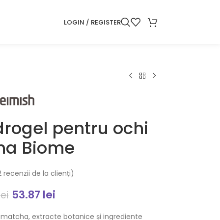
LOGIN / REGISTER
idrogel pentru ochi
ha Biome
2
recenzii de la clienți)
53.87
lei
lei
in matcha, extracte botanice și ingrediente