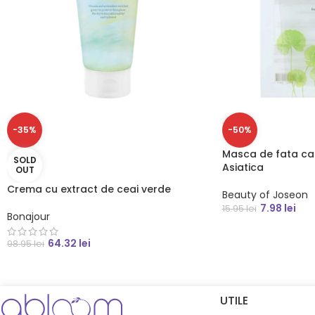
-35%
-50%
Masca de fata ca
SOLD
Asiatica
OUT
Crema cu extract de ceai verde
Beauty of Joseon
7.98
lei
15.95
lei
Bonajour
64.32
lei
98.95
lei
UTILE