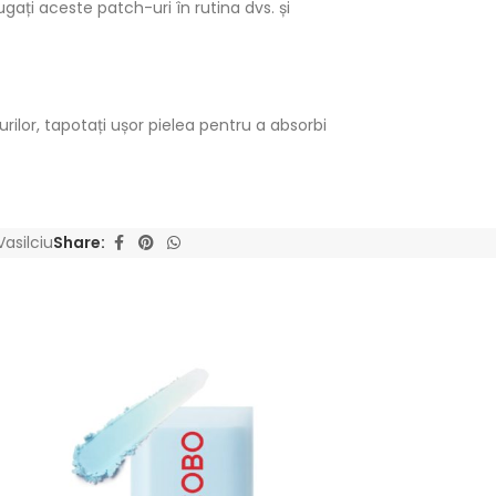
gați aceste patch-uri în rutina dvs. și
ilor, tapotați ușor pielea pentru a absorbi
asilciu
Share: