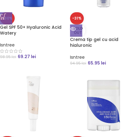
-30%
-31%
Gel SPF 50+ Hyaluronic Acid
SOLD
Watery
OUT
Crema tip gel cu acid
Isntree
hialuronic
69.27
lei
98.95
lei
Isntree
65.95
lei
94.95
lei