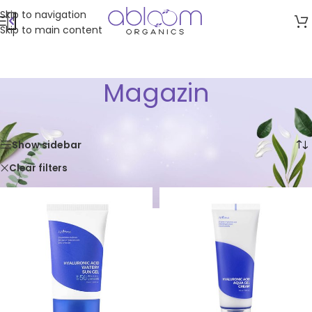
Skip to navigation
Skip to main content
Magazin
Acasă
/
Magazin
Afișez toate cele 5 rezultate
Show sidebar
Isntree
Clear filters