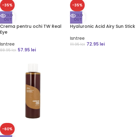
-35%
-35%
SOLD
SOLD
OUT
OUT
Crema pentru ochi TW Real
Hyaluronic Acid Airy Sun Stick
Eye
Isntree
Isntree
72.95
lei
111.95
lei
57.95
lei
88.95
lei
-60%