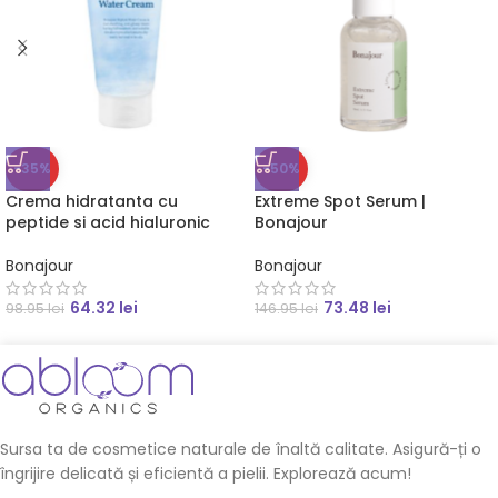
-35%
-50%
Crema hidratanta cu
Extreme Spot Serum |
peptide si acid hialuronic
Bonajour
Bonajour
Bonajour
64.32
lei
73.48
lei
98.95
lei
146.95
lei
Sursa ta de cosmetice naturale de înaltă calitate. Asigură-ți o
îngrijire delicată și eficientă a pielii. Explorează acum!