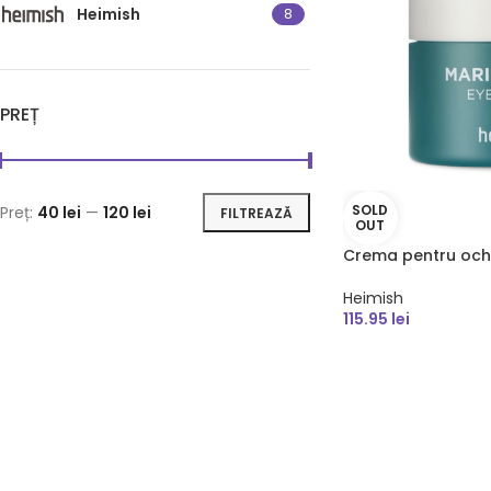
Heimish
8
PREȚ
SOLD
Preț:
40 lei
—
120 lei
FILTREAZĂ
OUT
Crema pentru ochi
Heimish
115.95
lei