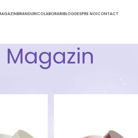
MAGAZIN
BRANDURI
COLABORARI
BLOG
DESPRE NOI
CONTACT
Magazin
Heimish