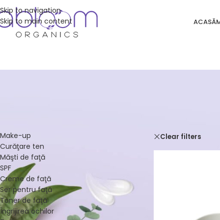
Skip to navigation
Skip to main content
ACASĂ
CATEGORII DE PRODUSE
Acasă
/
Magazin
Make-up
Clear filters
Curăţare ten
Măşti de faţă
SPF
Creme de faţă
Ser pentru faţă
Toner de faţă
Îngrijirea ochilor