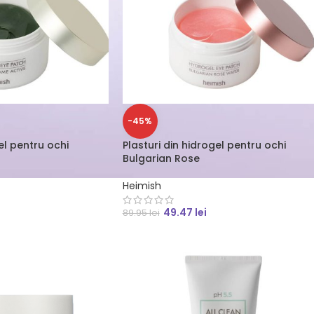
-45%
el pentru ochi
Plasturi din hidrogel pentru ochi
Bulgarian Rose
Heimish
49.47
lei
89.95
lei