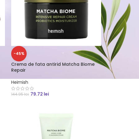
-45%
Crema de fata antirid Matcha Biome
Repair
Heimish
79.72
lei
144.95
lei