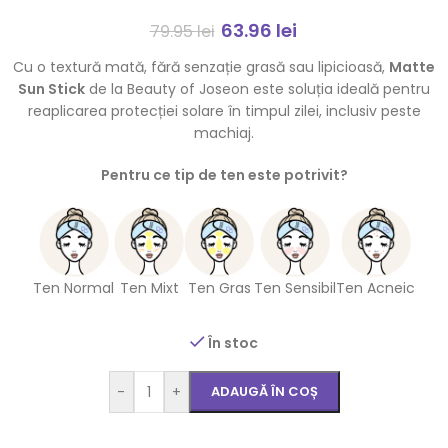
63.96
lei
79.95
lei
Cu o textură mată, fără senzație grasă sau lipicioasă,
Matte
Sun Stick
de la Beauty of Joseon este soluția ideală pentru
reaplicarea protecției solare în timpul zilei, inclusiv peste
machiaj.
Pentru ce tip de ten este potrivit?
Ten Normal
Ten Mixt
Ten Gras
Ten Sensibil
Ten Acneic
În stoc
-
+
ADAUGĂ ÎN COȘ