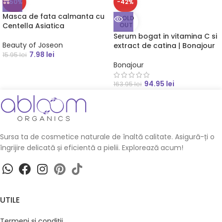
-50%
-42%
Masca de fata calmanta cu
SOLD
Centella Asiatica
OUT
Serum bogat in vitamina C si
Beauty of Joseon
extract de catina | Bonajour
7.98
lei
15.95
lei
Bonajour
94.95
lei
163.95
lei
Sursa ta de cosmetice naturale de înaltă calitate. Asigură-ți o
îngrijire delicată și eficientă a pielii. Explorează acum!
UTILE
Termeni şi condiţii