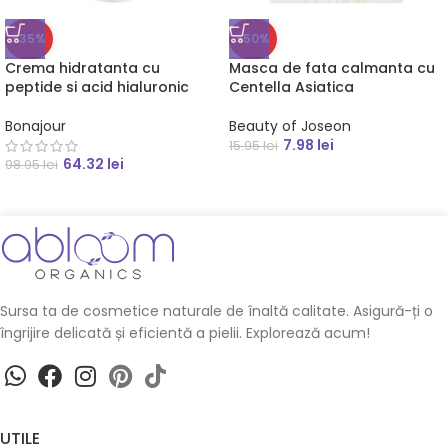
-35%
-50%
Crema hidratanta cu
Masca de fata calmanta cu
peptide si acid hialuronic
Centella Asiatica
Bonajour
Beauty of Joseon
7.98
lei
15.95
lei
64.32
lei
98.95
lei
Sursa ta de cosmetice naturale de înaltă calitate. Asigură-ți o
îngrijire delicată și eficientă a pielii. Explorează acum!
UTILE