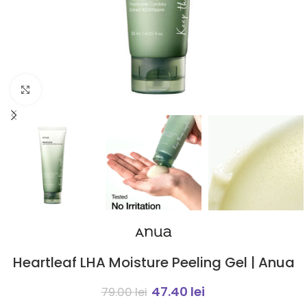
Click to enlarge
Heartleaf LHA Moisture Peeling Gel | Anua
47.40
lei
79.00
lei