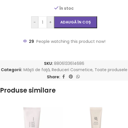
În stoc
-
+
ADAUGĂ ÎN COȘ
29
People watching this product now!
SKU:
8806133614686
Categorii:
Măşti de faţă
,
Reduceri Cosmetice
,
Toate produsele
Share:
Produse similare