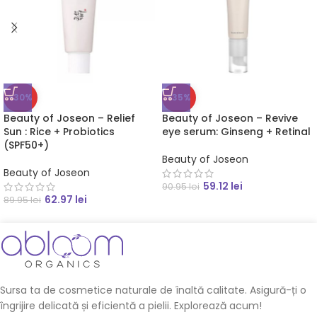
-30%
-35%
Beauty of Joseon – Relief
Beauty of Joseon – Revive
Sun : Rice + Probiotics
eye serum: Ginseng + Retinal
(SPF50+)
Beauty of Joseon
Beauty of Joseon
59.12
lei
90.95
lei
62.97
lei
89.95
lei
Sursa ta de cosmetice naturale de înaltă calitate. Asigură-ți o
îngrijire delicată și eficientă a pielii. Explorează acum!