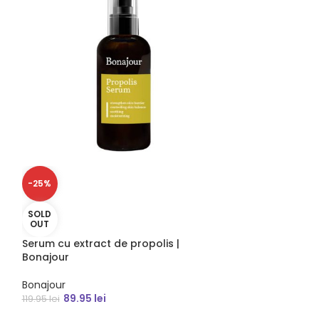
-25%
-31%
SOLD
SOLD
OUT
OUT
Serum cu extract de propolis |
Crema tip gel c
Bonajour
Isntree
Bonajour
65.95
l
94.95
lei
89.95
lei
119.95
lei