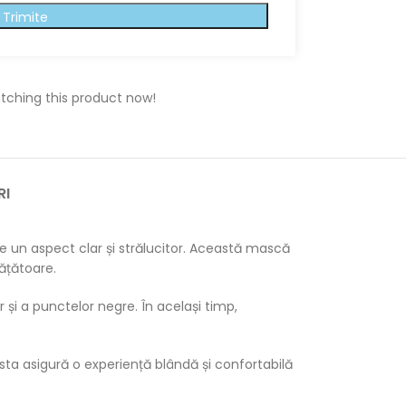
Trimite
tching this product now!
RI
 un aspect clar și strălucitor. Această mască
rățătoare.
r și a punctelor negre. În același timp,
asta asigură o experiență blândă și confortabilă