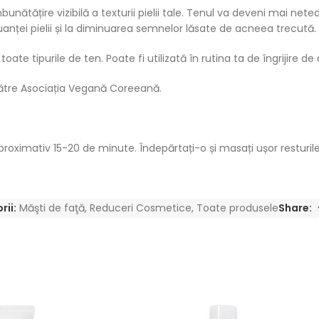
tățire vizibilă a texturii pielii tale. Tenul va deveni mai neted și 
ței pielii și la diminuarea semnelor lăsate de acneea trecută.
te tipurile de ten. Poate fi utilizată în rutina ta de îngrijire 
către Asociația Vegană Coreeană.
roximativ 15-20 de minute. Îndepărtați-o și masați ușor resturile
rii:
Măşti de faţă
,
Reduceri Cosmetice
,
Toate produsele
Share: