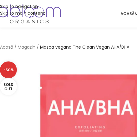
Skip to navigation
Skip to main content
ACASĂ
Acasă
/
Magazin
/
Masca vegana The Clean Vegan AHA/BHA
-50%
SOLD
OUT