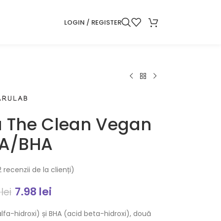
LOGIN / REGISTER
 The Clean Vegan
A/BHA
2
recenzii de la clienți)
7.98
lei
5
lei
a-hidroxi) și BHA (acid beta-hidroxi), două