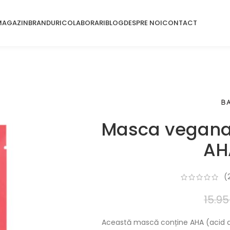
MAGAZIN
BRANDURI
COLABORARI
BLOG
DESPRE NOI
CONTACT
Masca vegana
AH
(
15.9
Această mască conține AHA (acid alf