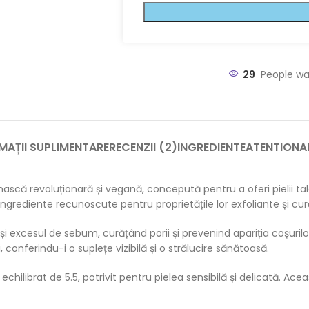
29
People wa
MAȚII SUPLIMENTARE
RECENZII (2)
INGREDIENTE
ATENTIONA
ă revoluționară și vegană, concepută pentru a oferi pielii tale
ingrediente recunoscute pentru proprietățile lor exfoliante și cu
 și excesul de sebum, curățând porii și prevenind apariția coșurilo
, conferindu-i o suplețe vizibilă și o strălucire sănătoasă.
ilibrat de 5.5, potrivit pentru pielea sensibilă și delicată. Ace