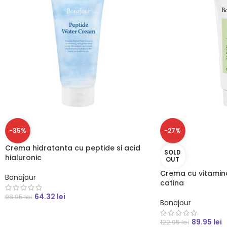
-35%
-27%
Crema hidratanta cu peptide si acid
SOLD
hialuronic
OUT
Crema cu vitamina
Bonajour
catina
64.32
lei
98.95
lei
Bonajour
89.95
lei
122.95
lei