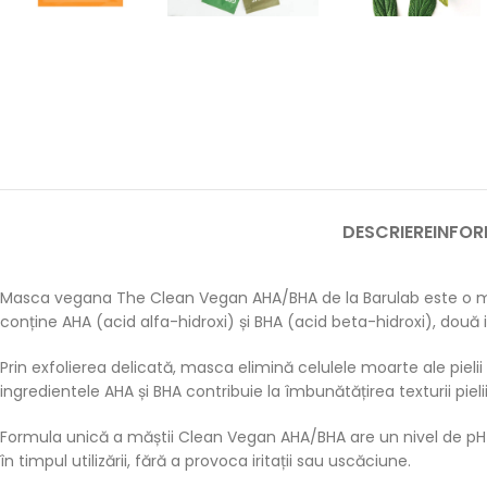
DESCRIERE
INFOR
Masca vegana The Clean Vegan AHA/BHA de la Barulab este o masc
conține AHA (acid alfa-hidroxi) și BHA (acid beta-hidroxi), două 
Prin exfolierea delicată, masca elimină celulele moarte ale pielii
ingredientele AHA și BHA contribuie la îmbunătățirea texturii pielii
Formula unică a măștii Clean Vegan AHA/BHA are un nivel de pH ech
în timpul utilizării, fără a provoca iritații sau uscăciune.