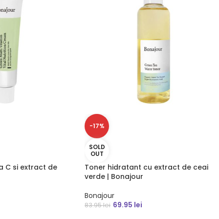
-17%
SOLD
OUT
 C si extract de
Toner hidratant cu extract de ceai
verde | Bonajour
Bonajour
69.95
lei
83.95
lei