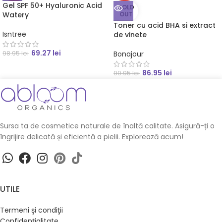
Gel SPF 50+ Hyaluronic Acid
SOLD
Watery
OUT
Toner cu acid BHA si extract
Isntree
de vinete
69.27
lei
98.95
lei
Bonajour
86.95
lei
99.95
lei
Sursa ta de cosmetice naturale de înaltă calitate. Asigură-ți o
îngrijire delicată și eficientă a pielii. Explorează acum!
UTILE
Termeni şi condiţii
Confidenţialitate